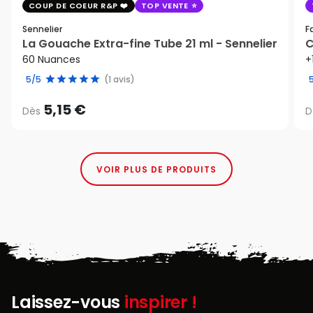
COUP DE COEUR R&P
TOP VENTE
Sennelier
F
La Gouache Extra-fine Tube 21 ml - Sennelier
C
60 Nuances
+
5/5
(1 avis)
5,15 €
Dès
D
VOIR PLUS DE PRODUITS
Laissez-vous
inspirer !