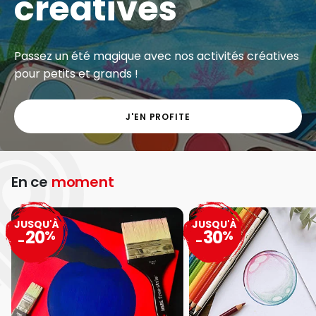
créatives
Passez un été magique avec nos activités créatives
pour petits et grands !
J'EN PROFITE
En ce
moment
JUSQU'À
JUSQU'À
20
30
%
%
-
-