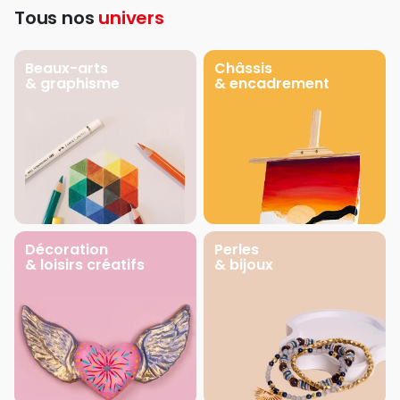
Tous nos
univers
Beaux-arts
Châssis
& graphisme
& encadrement
Décoration
Perles
& loisirs créatifs
& bijoux