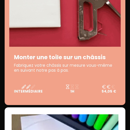
Monter une toile sur un châssis
Fabriquez votre châssis sur mesure vous-même
en suivant notre pas à pas.
INTERMÉDIAIRE
1H
54,05 €