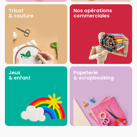
Tricot
Nos opérations
& couture
commerciales
Jeux
Papeterie
& enfant
& scrapbooking