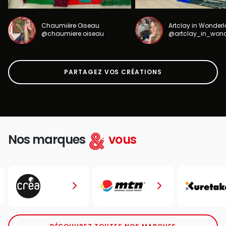
Chaumière Oiseau
Artclay in Wonder
@chaumiere.oiseau
@artclay_in_won
PARTAGEZ VOS CRÉATIONS
Nos marques
vous