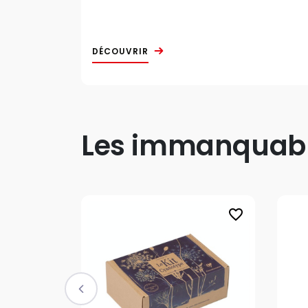
DÉCOUVRIR
Les immanquable
favorite_border