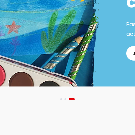
Pa
act