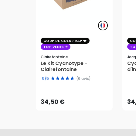
COUP DE COEUR R&P
CO
TOP VENTE
TO
Clairefontaine
Jacq
Le Kit Cyanotype -
Cya
Clairefontaine
d'i
pho
5/5
(6 avis)
34,50 €
34
AJOUTER AU PANIER
34,50 €
34