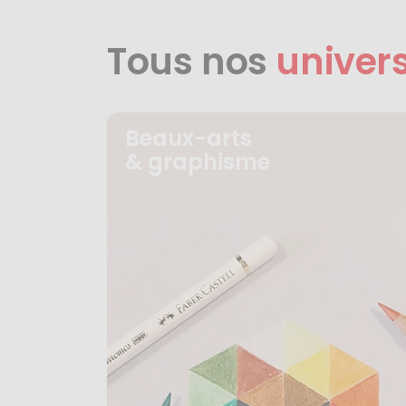
Tous nos
univer
Beaux-arts
& graphisme