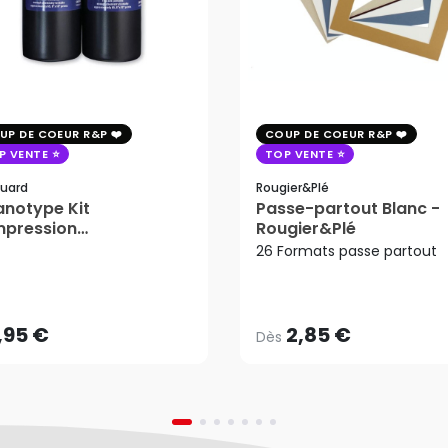
UP DE COEUR R&P
COUP DE COEUR R&P
P VENTE
TOP VENTE
uard
Rougier&plé
notype Kit
Passe-partout Blanc -
mpression
Rougier&Plé
tosensible - Jacquard
26 Formats passe partout
2,85 €
Dès
,95 €
AJOUTER AU PANIER
,95 €
2,85 €
Dès