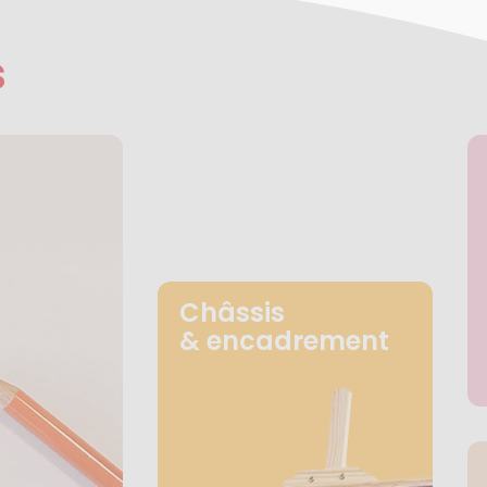
s
Châssis
& encadrement