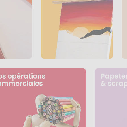
os opérations
Papeter
ommerciales
& scra