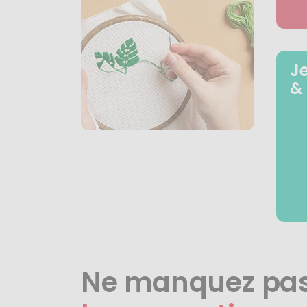
J
&
Ne manquez pa