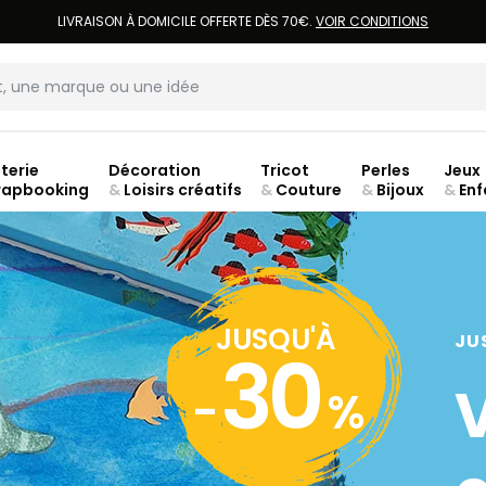
LIVRAISON À DOMICILE OFFERTE DÈS 70€.
VOIR CONDITIONS
terie
Décoration
Tricot
Perles
Jeux
rapbooking
&
Loisirs créatifs
&
Couture
&
Bijoux
&
Enf
jusq
JUSQU'À
JU
30
-
%