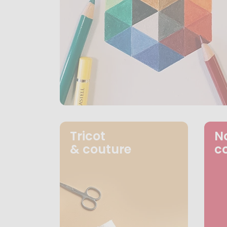
Tricot
N
& couture
c