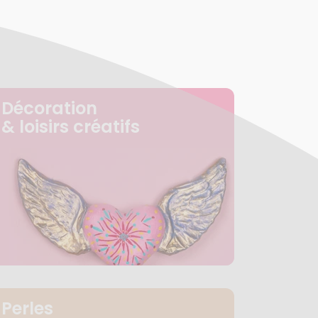
Décoration
& loisirs créatifs
Perles