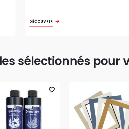
DÉCOUVRIR
s sélectionnés pour v
favorite_border