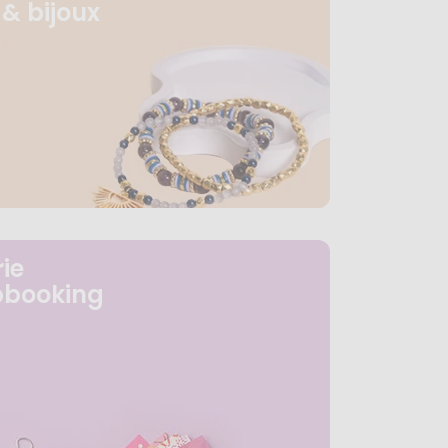
& bijoux
ie
pbooking