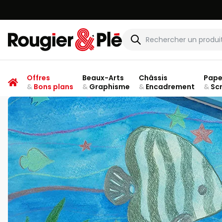
Rougier & Plé
Offres
Beaux-Arts
Châssis
Pape
&
Bons plans
&
Graphisme
&
Encadrement
&
Sc