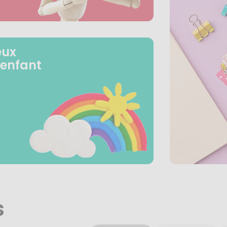
eux
 enfant
s