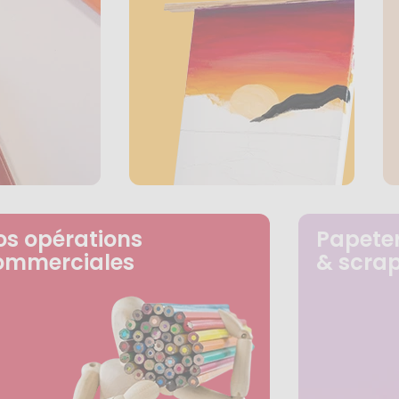
os opérations
Papeter
ommerciales
& scra