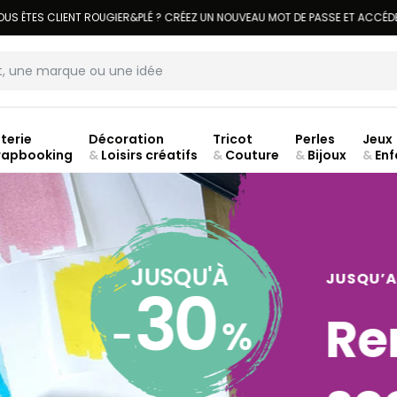
LIVRAISON À DOMICILE OFFERTE DÈS 70€.
VOIR CONDITIONS
terie
Décoration
Tricot
Perles
Jeux
rapbooking
&
Loisirs créatifs
&
Couture
&
Bijoux
&
Enf
ouve
JUSQU'À
JU
30
-
%