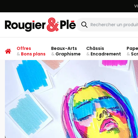
Rougier & Plé
Offres
Beaux-Arts
Châssis
Pape
&
Bons plans
&
Graphisme
&
Encadrement
&
Sc