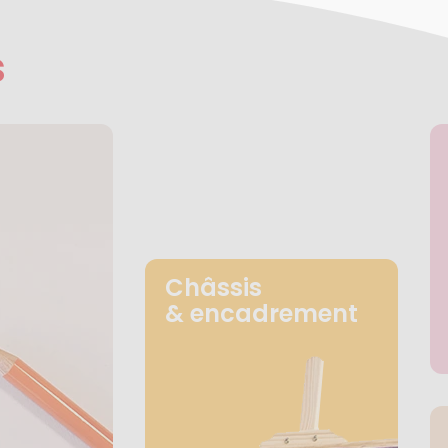
s
Châssis
& encadrement