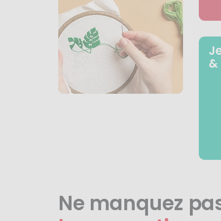
J
&
Ne manquez pa