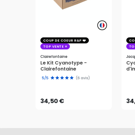
COUP DE COEUR R&P
CO
TOP VENTE
TO
Clairefontaine
Jacq
Le Kit Cyanotype -
Cya
Clairefontaine
d'i
pho
5/5
(6 avis)
34,50 €
34
AJOUTER AU PANIER
34,50 €
34