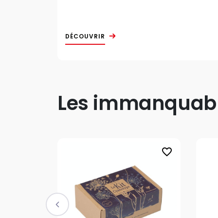
DÉCOUVRIR
Les immanquable
favorite_border