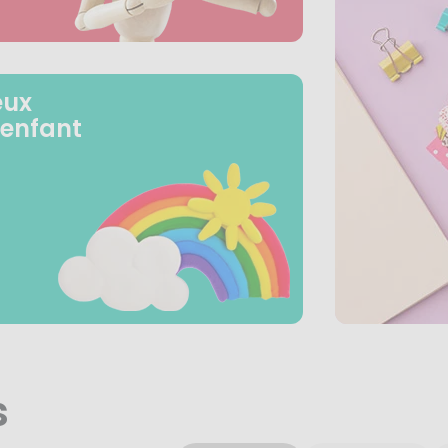
eux
 enfant
s