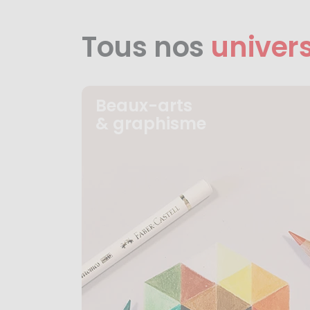
Tous nos
univer
Beaux-arts
& graphisme