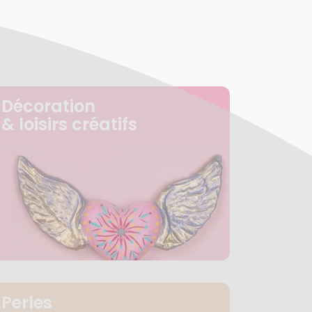
Décoration
& loisirs créatifs
Perles