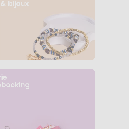
& bijoux
ie
pbooking