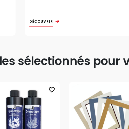
DÉCOUVRIR
s sélectionnés pour v
favorite_border