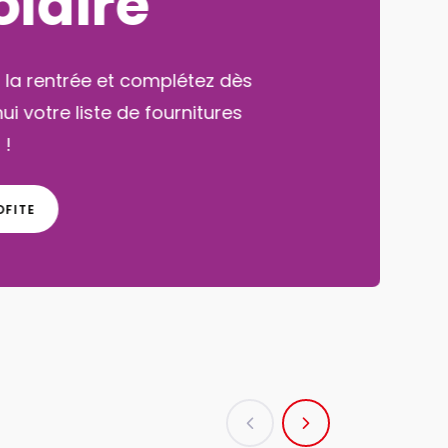
créatives
ssez un été magique avec nos
ivités créatives pour petits et grands !
J'EN PROFITE