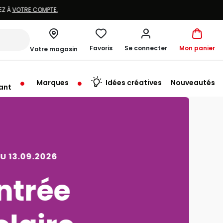
Favoris
Se connecter
Mon panier
Votre magasin
Marques
Idées créatives
Nouveautés
ant
rt à 10:00
SQU’AU 09.08.2026
Vacances