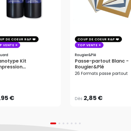
UP DE COEUR R&P
COUP DE COEUR R&P
P VENTE
TOP VENTE
uard
Rougier&plé
notype Kit
Passe-partout Blanc -
mpression
Rougier&Plé
tosensible - Jacquard
26 Formats passe partout
2,85 €
Dès
,95 €
AJOUTER AU PANIER
,95 €
2,85 €
Dès