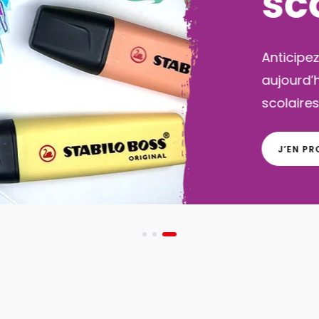
Pa
act