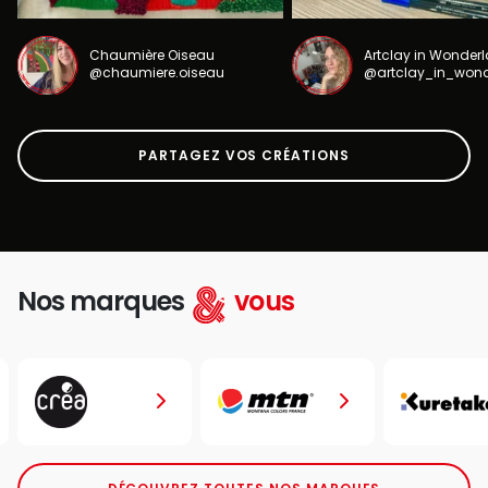
Chaumière Oiseau
Artclay in Wonder
@chaumiere.oiseau
@artclay_in_won
PARTAGEZ VOS CRÉATIONS
Nos marques
vous