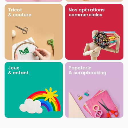
Tricot
Nos opérations
& couture
commerciales
Jeux
Papeterie
& enfant
& scrapbooking