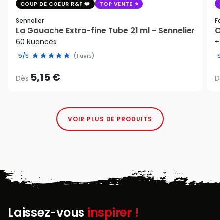
COUP DE COEUR R&P
TOP VENTE
Sennelier
F
La Gouache Extra-fine Tube 21 ml - Sennelier
C
60 Nuances
+
5/5
(1 avis)
5,15 €
Dès
D
VOIR PLUS DE PRODUITS
Laissez-vous
inspirer !