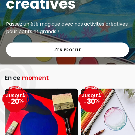
créatives
Passez un été magique avec nos activités créatives
pour petits et grands !
J'EN PROFITE
En ce
moment
JUSQU'À
JUSQU'À
20
30
%
%
-
-