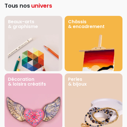
Tous nos
univers
Beaux-arts
Châssis
& graphisme
& encadrement
Décoration
Perles
& loisirs créatifs
& bijoux