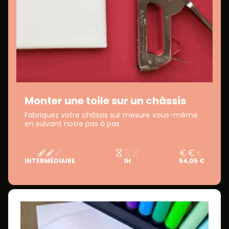
Monter une toile sur un châssis
Fabriquez votre châssis sur mesure vous-même
en suivant notre pas à pas.
INTERMÉDIAIRE
1H
54,05 €