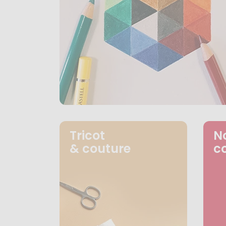
Tricot
N
& couture
c