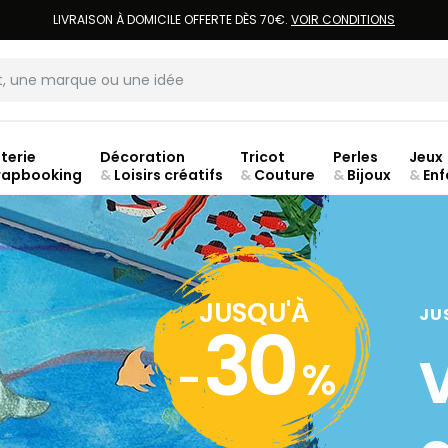
LIVRAISON À DOMICILE OFFERTE DÈS 70€.
VOIR CONDITIONS
terie
Décoration
Tricot
Perles
Jeux
rapbooking
&
Loisirs créatifs
&
Couture
&
Bijoux
&
Enf
Fer
JUSQU'À
JU
30
-
%