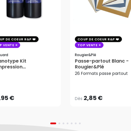
UP DE COEUR R&P
COUP DE COEUR R&P
P VENTE
TOP VENTE
uard
Rougier&plé
notype Kit
Passe-partout Blanc -
mpression
Rougier&Plé
tosensible - Jacquard
26 Formats passe partout
2,85 €
Dès
,95 €
AJOUTER AU PANIER
,95 €
2,85 €
Dès