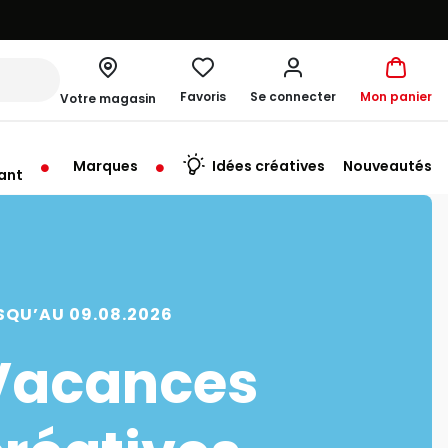
Favoris
Se connecter
Mon panier
Votre magasin
Marques
Idées créatives
Nouveautés
ant
me à 19:30
SQU’AU 09.08.2026
Vacances