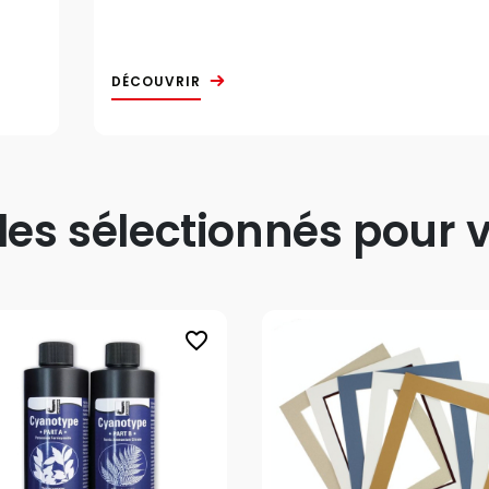
DÉCOUVRIR
s sélectionnés pour v
favorite_border