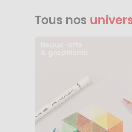
Tous nos
univer
Beaux-arts
& graphisme