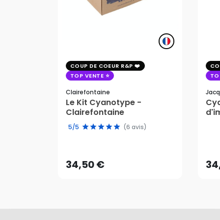
COUP DE COEUR R&P
CO
TOP VENTE
TO
Clairefontaine
Jacq
Le Kit Cyanotype -
Cya
Clairefontaine
d'i
pho
5/5
(6 avis)
34,50 €
34
AJOUTER AU PANIER
34,50 €
34