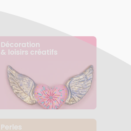
Décoration
& loisirs créatifs
Perles