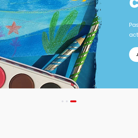
Pa
act