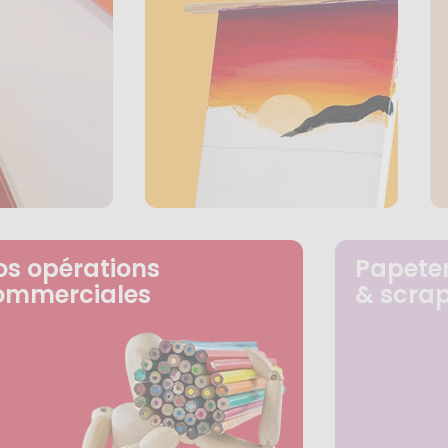
os opérations
Papeter
ommerciales
& scra