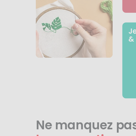
J
&
Ne manquez pa