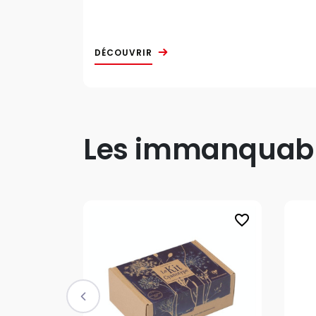
DÉCOUVRIR
Les immanquable
favorite_border