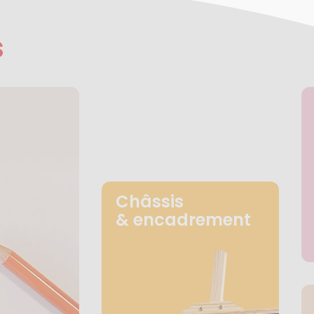
s
Châssis
& encadrement