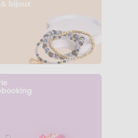
& bijoux
ie
pbooking