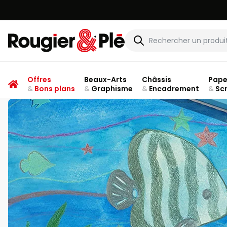
Rougier & Plé
Offres
Beaux-Arts
Châssis
Pape
&
Bons plans
&
Graphisme
&
Encadrement
&
Sc