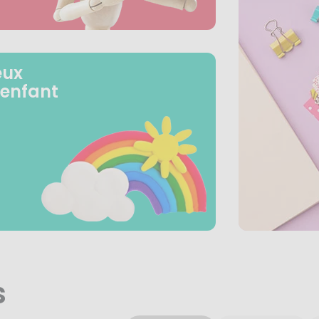
eux
 enfant
s