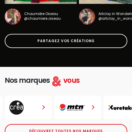
Chaumière Oiseau
Artclay in Wonder
@chaumiere.oiseau
@artclay_in_won
PARTAGEZ VOS CRÉATIONS
Nos marques
vous
DÉCOUVREZ TOUTES NOS MARQUES