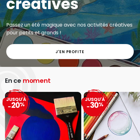
créatives
Passez un été magique avec nos activités créatives
pour petits et grands !
J'EN PROFITE
En ce
moment
JUSQU'À
JUSQU'À
20
30
%
%
-
-