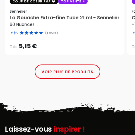
COUP DE COEUR R&P
TOP VENTE
Sennelier
F
La Gouache Extra-fine Tube 21 ml - Sennelier
C
60 Nuances
+
5/5
(1 avis)
5,15 €
Dès
D
VOIR PLUS DE PRODUITS
Laissez-vous
inspirer !