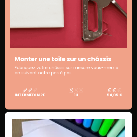
Monter une toile sur un châssis
Fabriquez votre châssis sur mesure vous-même
en suivant notre pas à pas.
INTERMÉDIAIRE
1H
54,05 €