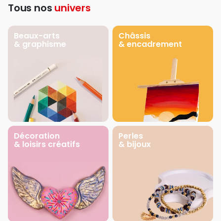
Tous nos
univers
Beaux-arts
Châssis
& graphisme
& encadrement
Décoration
Perles
& loisirs créatifs
& bijoux