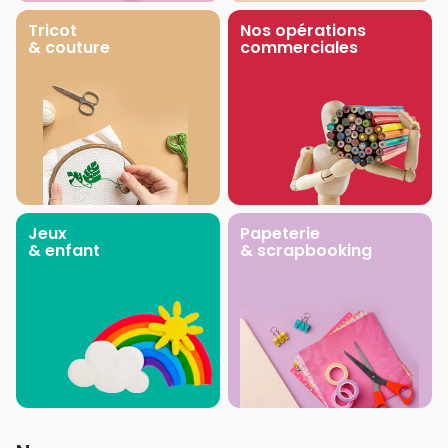
Tricot
Nos opérations
& couture
commerciales
Jeux
Papeterie
& enfant
& scrapbooking