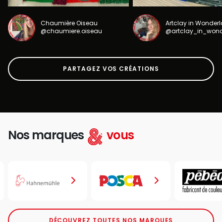
Chaumière Oiseau
Artclay in Wonder
@chaumiere.oiseau
@artclay_in_won
PARTAGEZ VOS CRÉATIONS
Nos marques
vous
DÉCOUVREZ TOUTES NOS MARQUES