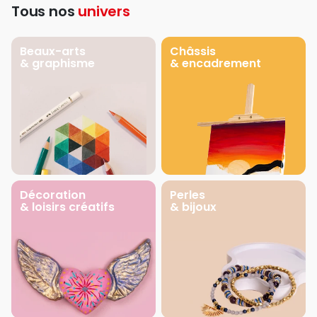
Tous nos
univers
Beaux-arts
Châssis
& graphisme
& encadrement
Décoration
Perles
& loisirs créatifs
& bijoux