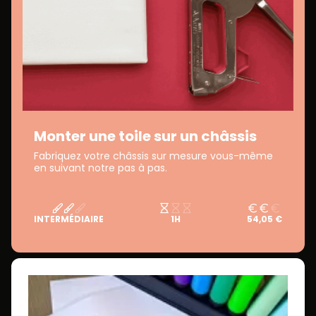
Monter une toile sur un châssis
Fabriquez votre châssis sur mesure vous-même
en suivant notre pas à pas.
INTERMÉDIAIRE
1H
54,05 €