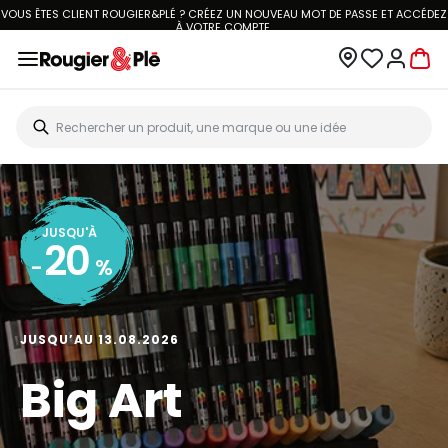
LIVRAISON À DOMICILE OFFERTE DÈS 70€.
VOIR CONDITIONS
JUSQU'À
30
-
%
JUSQU’AU 13.09.2026
Rentrée scolaire