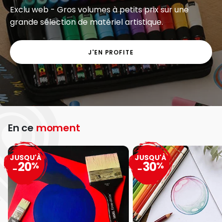
Anticipez la rentrée et complétez dès aujourd’hui
votre liste de fournitures scolaires !
J’EN PROFITE
En ce
moment
JUSQU'À
JUSQU'À
20
30
%
%
-
-