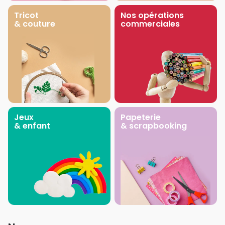
Tricot
Nos opérations
& couture
commerciales
Jeux
Papeterie
& enfant
& scrapbooking