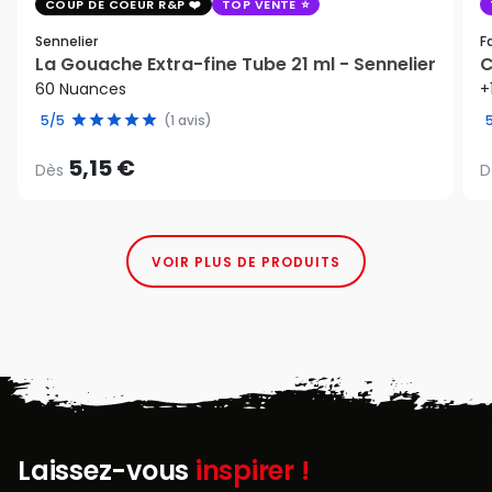
COUP DE COEUR R&P
TOP VENTE
Sennelier
F
La Gouache Extra-fine Tube 21 ml - Sennelier
C
60 Nuances
+
5/5
(1 avis)
5,15 €
Dès
D
VOIR PLUS DE PRODUITS
Laissez-vous
inspirer !