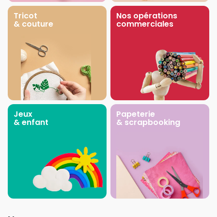
Tricot
Nos opérations
& couture
commerciales
Jeux
Papeterie
& enfant
& scrapbooking