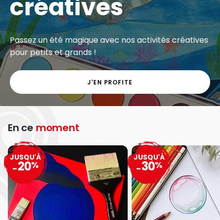
créatives
Passez un été magique avec nos activités créatives
pour petits et grands !
J'EN PROFITE
En ce
moment
JUSQU'À
JUSQU'À
20
30
%
%
-
-