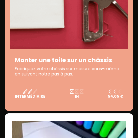
Monter une toile sur un châssis
Fabriquez votre châssis sur mesure vous-même
en suivant notre pas à pas.
INTERMÉDIAIRE
1H
54,05 €