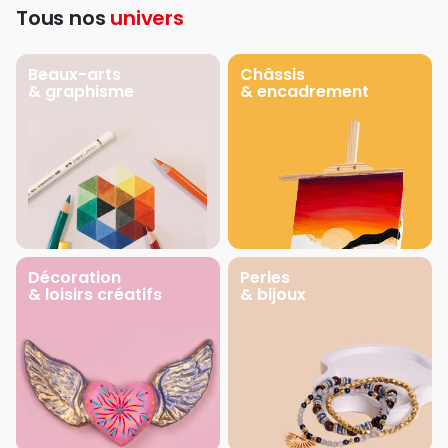
Tous nos
univers
Beaux-arts
Châssis
& graphisme
& encadrement
Décoration
Perles
& loisirs créatifs
& bijoux