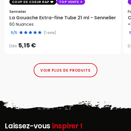
COUP DE COEUR R&P
TOP VENTE
Sennelier
F
La Gouache Extra-fine Tube 21 ml - Sennelier
C
60 Nuances
+
5/5
(1 avis)
5,15 €
Dès
D
VOIR PLUS DE PRODUITS
Laissez-vous
inspirer !