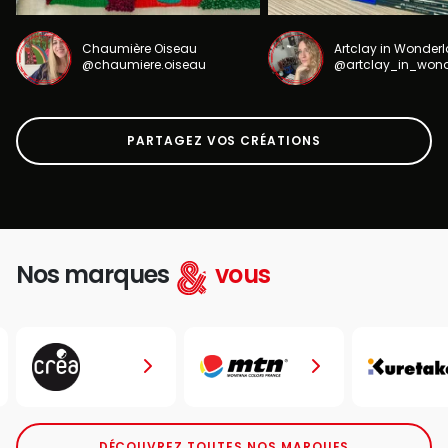
Chaumière Oiseau
Artclay in Wonder
@chaumiere.oiseau
@artclay_in_won
PARTAGEZ VOS CRÉATIONS
Nos marques
vous
DÉCOUVREZ TOUTES NOS MARQUES