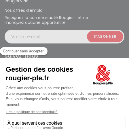
Rougier&Plé
Nos offres d’emploi
Rejoignez la communauté Rougier et ne
manquez aucune opportunité
Votre e-mail
Suivez-nous
Rougier et Plé 2024 Copyright
jusqu'au Samedi à 10:00
Mentions légales
Conditions générales des ventes