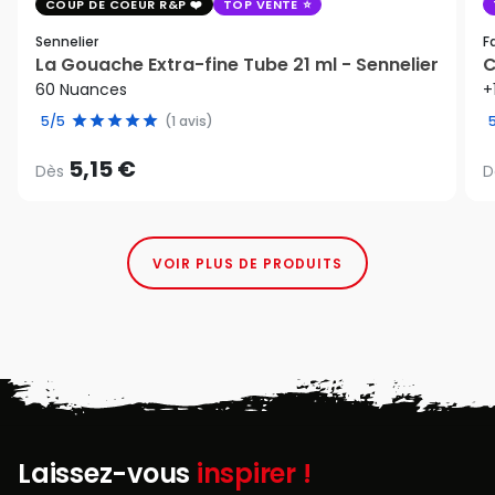
COUP DE COEUR R&P
TOP VENTE
Sennelier
F
La Gouache Extra-fine Tube 21 ml - Sennelier
C
60 Nuances
+
5/5
(1 avis)
5,15 €
Dès
D
VOIR PLUS DE PRODUITS
Laissez-vous
inspirer !