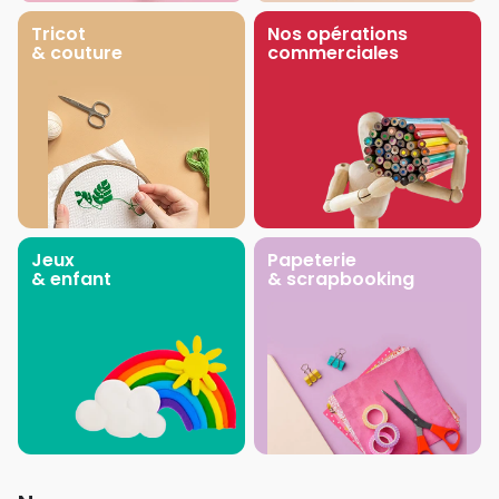
Tricot
Nos opérations
& couture
commerciales
Jeux
Papeterie
& enfant
& scrapbooking