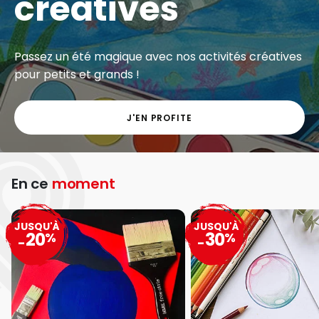
créatives
Passez un été magique avec nos activités créatives
pour petits et grands !
J'EN PROFITE
En ce
moment
JUSQU'À
JUSQU'À
20
30
%
%
-
-