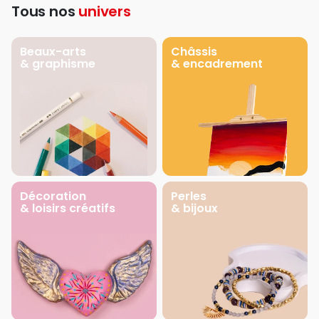
Tous nos
univers
Beaux-arts
Châssis
& graphisme
& encadrement
Décoration
Perles
& loisirs créatifs
& bijoux