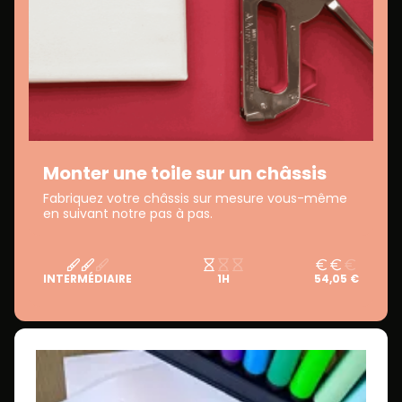
Monter une toile sur un châssis
Fabriquez votre châssis sur mesure vous-même
en suivant notre pas à pas.
INTERMÉDIAIRE
1H
54,05 €