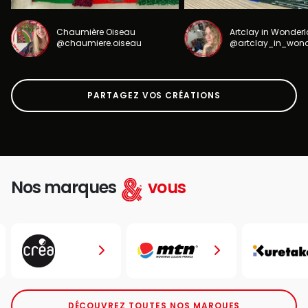
Chaumière Oiseau
Artclay in Wonder
@chaumiere.oiseau
@artclay_in_won
PARTAGEZ VOS CRÉATIONS
Nos marques
vous
DÉCOUVREZ TOUTES NOS MARQUES