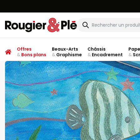
Rougier & Plé
Offres
Beaux-Arts
Châssis
Pape
&
Bons plans
&
Graphisme
&
Encadrement
&
Sc