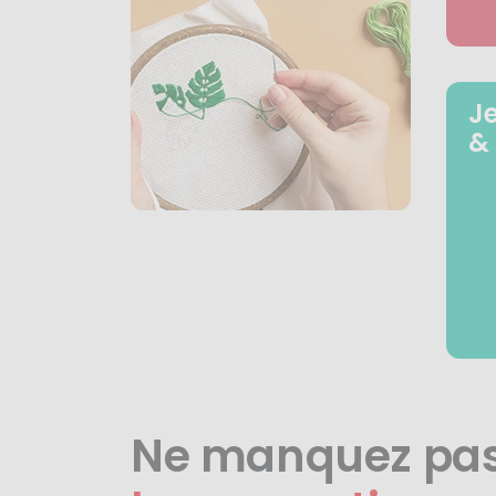
J
&
Ne manquez pa