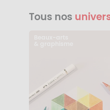
Tous nos
univer
Beaux-arts
& graphisme