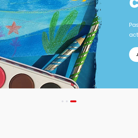
Pa
act