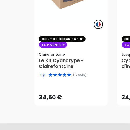
COUP DE COEUR R&P
CO
TOP VENTE
TO
Clairefontaine
Jacq
Le Kit Cyanotype -
Cya
Clairefontaine
d'i
pho
5/5
(6 avis)
34,50 €
34
AJOUTER AU PANIER
34,50 €
34