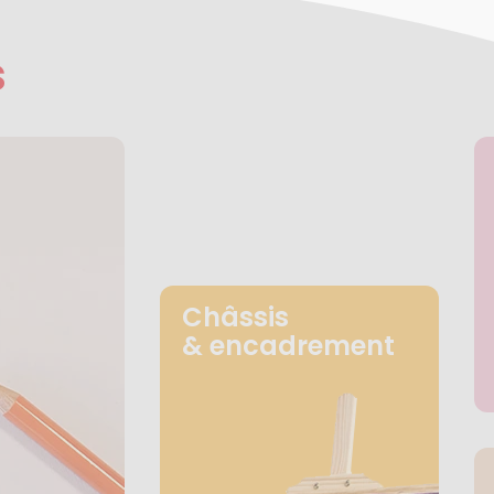
s
Châssis
& encadrement