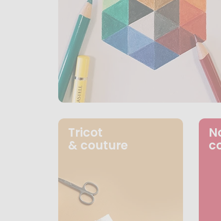
Tricot
N
& couture
c