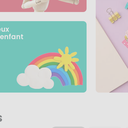
eux
 enfant
s