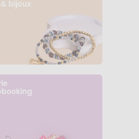
& bijoux
ie
pbooking