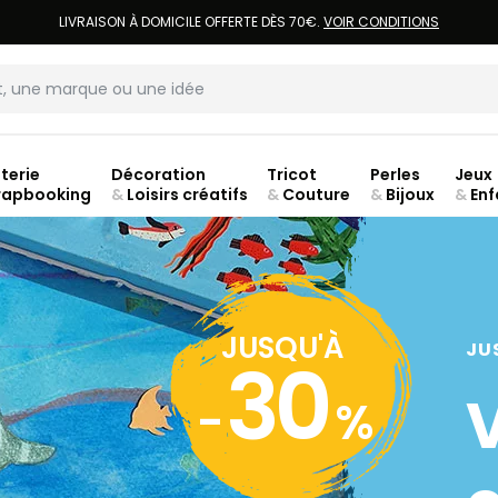
LIVRAISON À DOMICILE OFFERTE DÈS 70€.
VOIR CONDITIONS
terie
Décoration
Tricot
Perles
Jeux
rapbooking
&
Loisirs créatifs
&
Couture
&
Bijoux
&
Enf
ouve
JUSQU'À
JU
30
-
%