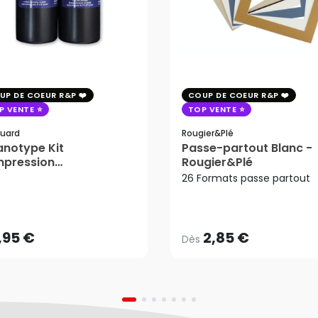
UP DE COEUR R&P
COUP DE COEUR R&P
P VENTE
TOP VENTE
uard
Rougier&plé
notype Kit
Passe-partout Blanc -
mpression
Rougier&Plé
tosensible - Jacquard
26 Formats passe partout
2,85 €
Dès
,95 €
AJOUTER AU PANIER
,95 €
2,85 €
Dès