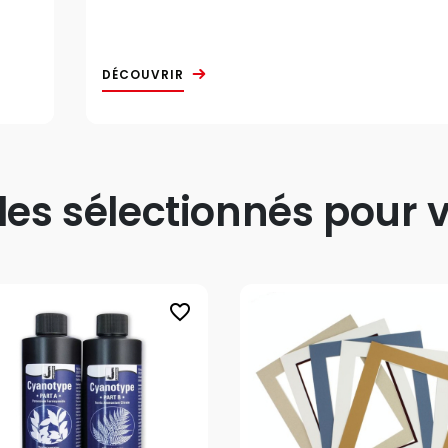
DÉCOUVRIR
s sélectionnés pour v
favorite_border