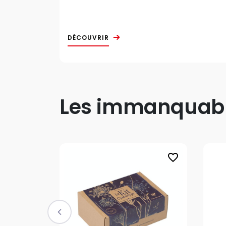
DÉCOUVRIR
Les immanquable
favorite_border