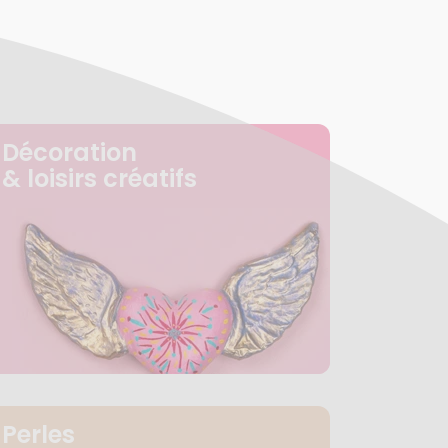
Décoration
& loisirs créatifs
Perles