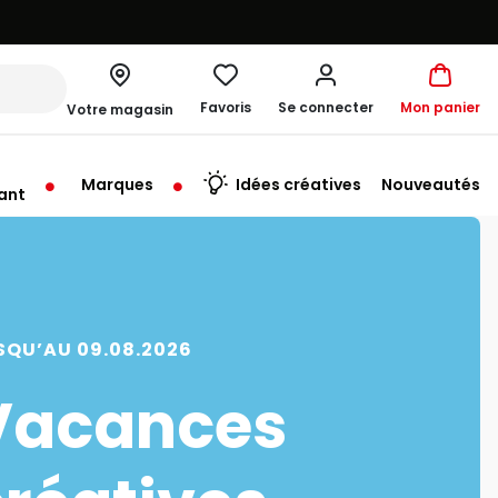
Favoris
Se connecter
Mon panier
Votre magasin
Marques
Idées créatives
Nouveautés
ant
rt à 09:30
SQU’AU 09.08.2026
Vacances