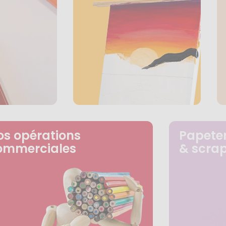
os opérations
Papeter
ommerciales
& scra