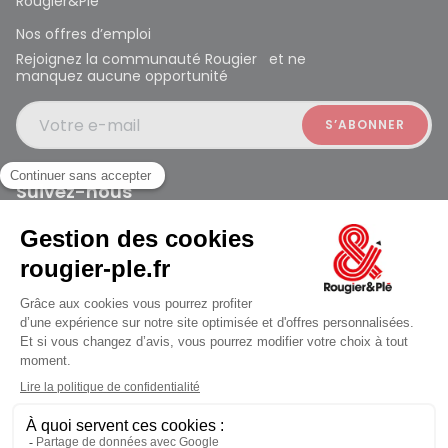
Rougier&Plé
Nos offres d’emploi
Rejoignez la communauté Rougier et ne
manquez aucune opportunité
Votre e-mail
Suivez-nous
Rougier et Plé 2024 Copyright
jusqu'au Lundi à 10:00
Mentions légales
Conditions générales des ventes