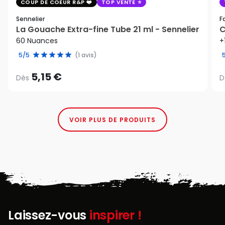
COUP DE COEUR R&P
TOP VENTE
Sennelier
F
La Gouache Extra-fine Tube 21 ml - Sennelier
C
60 Nuances
+
5/5
(1 avis)
5,15 €
Dès
D
VOIR PLUS DE PRODUITS
Laissez-vous
inspirer !