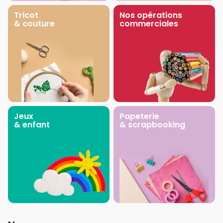
Tricot
Nos opérations
& couture
commerciales
Jeux
Papeterie
& enfant
& scrapbooking