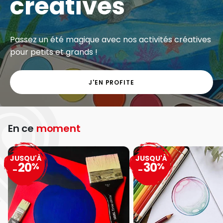
créatives
Passez un été magique avec nos activités créatives
pour petits et grands !
J'EN PROFITE
En ce
moment
JUSQU'À
JUSQU'À
20
30
%
%
-
-