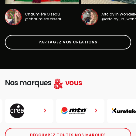
Chaumière Oiseau
Artclay in Wonder
@chaumiere.oiseau
@artclay_in_won
PARTAGEZ VOS CRÉATIONS
Nos marques
vous
DÉCOUVREZ TOUTES NOS MARQUES