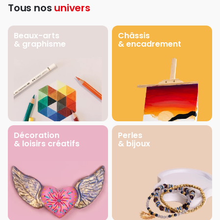
Tous nos
univers
Beaux-arts
Châssis
& graphisme
& encadrement
Décoration
Perles
& loisirs créatifs
& bijoux