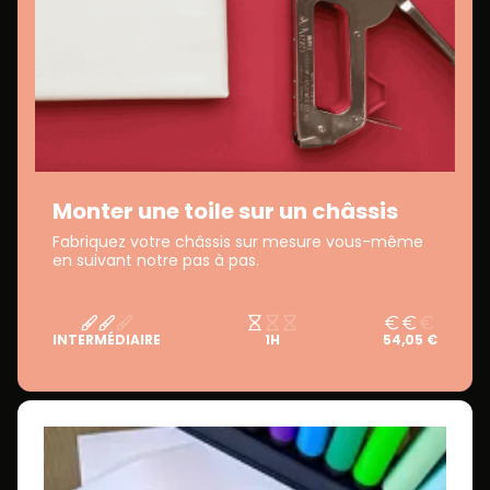
Monter une toile sur un châssis
Fabriquez votre châssis sur mesure vous-même
en suivant notre pas à pas.
INTERMÉDIAIRE
1H
54,05 €