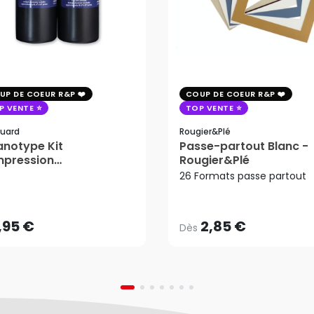
UP DE COEUR R&P
COUP DE COEUR R&P
P VENTE
TOP VENTE
uard
Rougier&plé
notype Kit
Passe-partout Blanc -
mpression
Rougier&Plé
2,85 €
tosensible - Jacquard
26 Formats passe partout
Dès
,95 €
AJOUTER AU PANIER
,95 €
2,85 €
Dès