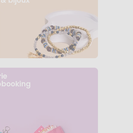
& bijoux
ie
pbooking