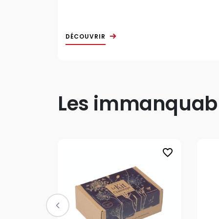
DÉCOUVRIR
Les immanquable
favorite_border