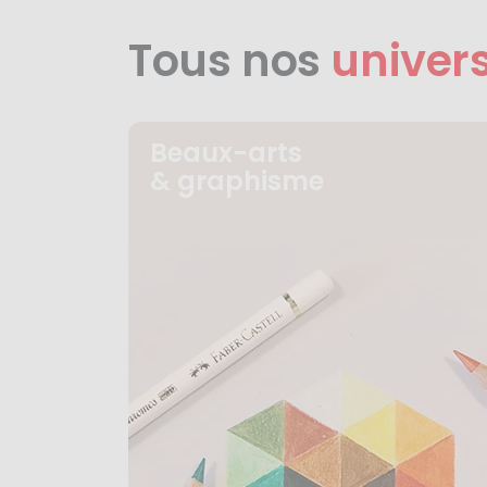
Tous nos
univer
Beaux-arts
& graphisme