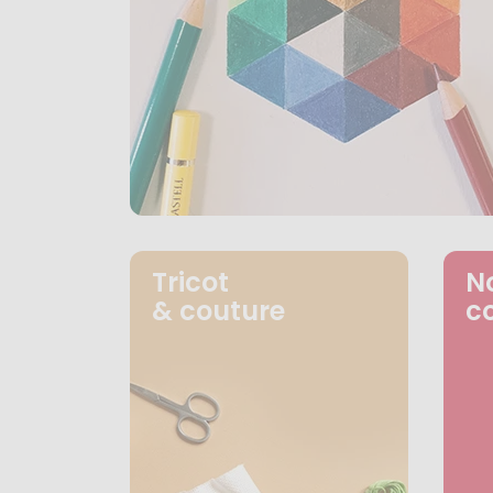
Tricot
N
& couture
c