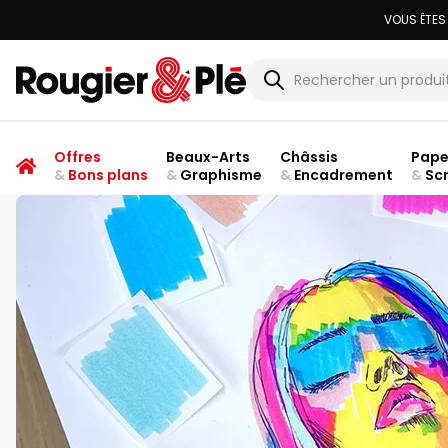
Rougier & Plé
Offres
Beaux-Arts
Châssis
Pape
&
Bons plans
&
Graphisme
&
Encadrement
&
Sc