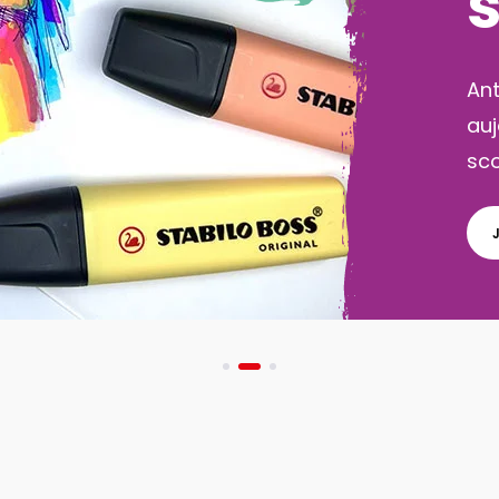
Pa
act