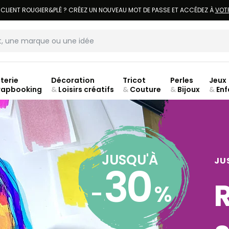
LIVRAISON À DOMICILE OFFERTE DÈS 70€.
VOIR CONDITIONS
terie
Décoration
Tricot
Perles
Jeux
rapbooking
&
Loisirs créatifs
&
Couture
&
Bijoux
&
Enf
jusq
JUSQU'À
JU
30
-
%