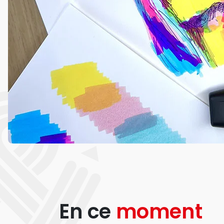
En ce
moment