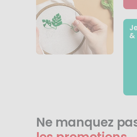
J
&
Ne manquez pa