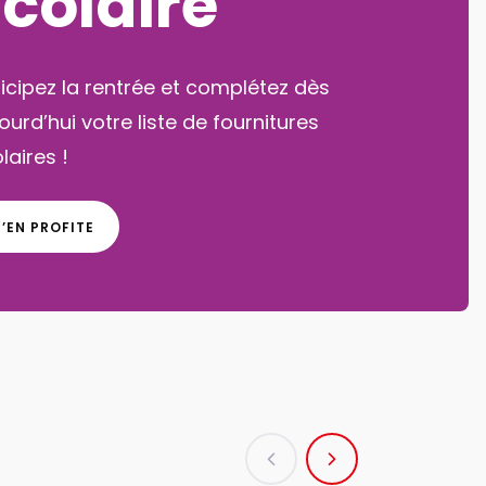
créatives
ssez un été magique avec nos
ivités créatives pour petits et grands !
J'EN PROFITE