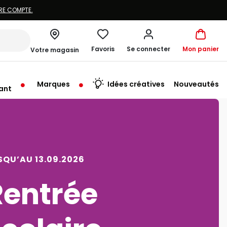
Favoris
Se connecter
Mon panier
Votre magasin
Marques
Idées créatives
Nouveautés
ant
u'au Samedi à 10:00
SQU’AU 09.08.2026
Vacances