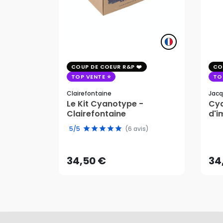
COUP DE COEUR R&P
CO
TOP VENTE
TO
Clairefontaine
Jacq
Le Kit Cyanotype -
Cya
Clairefontaine
d'i
pho
34,50 €
34
5/5
(6 avis)
AJOUTER AU PANIER
34,50 €
34