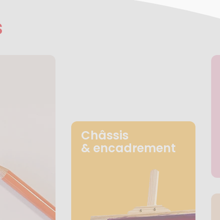
s
Châssis
& encadrement