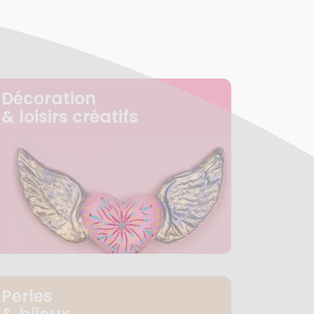
Décoration
& loisirs créatifs
Perles