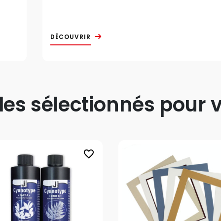
DÉCOUVRIR
s sélectionnés pour v
favorite_border