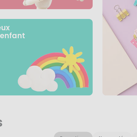
eux
 enfant
s