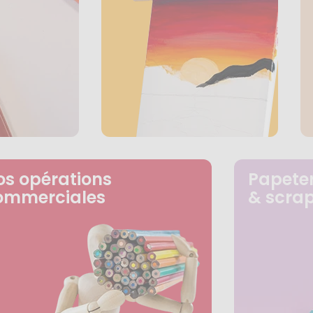
os opérations
Papeter
ommerciales
& scra