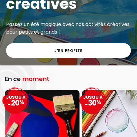
créatives
Passez un été magique avec nos activités créatives
pour petits et grands !
J'EN PROFITE
En ce
moment
JUSQU'À
JUSQU'À
20
30
%
%
-
-