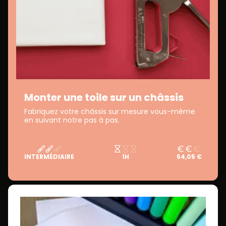
Monter une toile sur un châssis
Fabriquez votre châssis sur mesure vous-même
en suivant notre pas à pas.
INTERMÉDIAIRE
1H
54,05 €