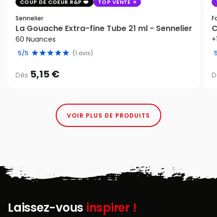
COUP DE COEUR R&P
TOP VENTE
Sennelier
F
La Gouache Extra-fine Tube 21 ml - Sennelier
C
60 Nuances
+
5/5
(1 avis)
5,15 €
Dès
D
VOIR PLUS DE PRODUITS
Laissez-vous
inspirer !