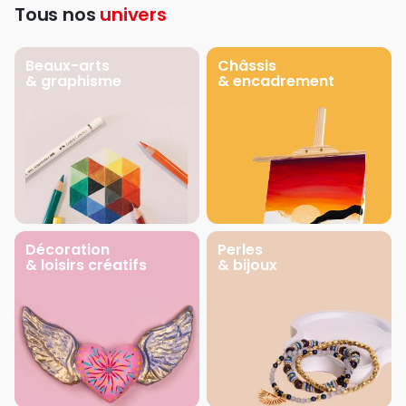
Tous nos
univers
Beaux-arts
Châssis
& graphisme
& encadrement
Décoration
Perles
& loisirs créatifs
& bijoux