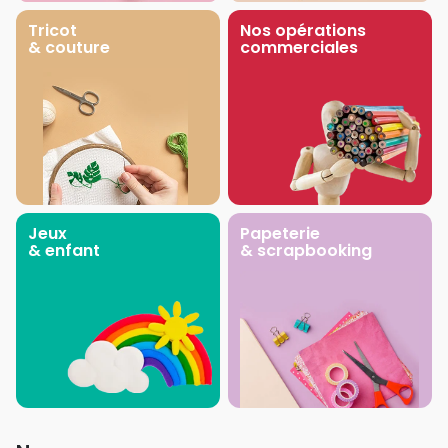
Tricot
Nos opérations
& couture
commerciales
Jeux
Papeterie
& enfant
& scrapbooking