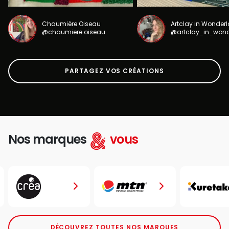
Chaumière Oiseau
Artclay in Wonder
@chaumiere.oiseau
@artclay_in_won
PARTAGEZ VOS CRÉATIONS
Nos marques
vous
DÉCOUVREZ TOUTES NOS MARQUES